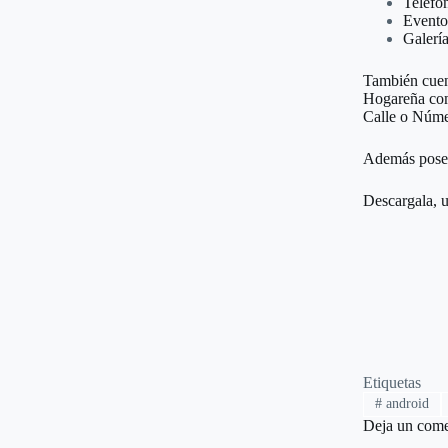
Teléfo
Eventos
Galerí
También cuen
Hogareña comp
Calle o Núme
Además posee 
Descargala, u
Etiquetas
#
android
Deja un come