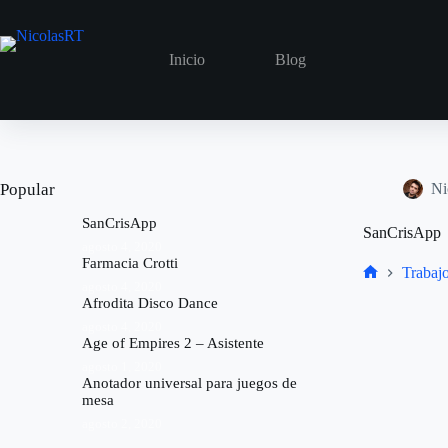
Saltar
al
contenido
Inicio
Blog
Popular
Ni
SanCrisApp
SanCrisApp
agosto 4, 2020
Farmacia Crotti
Trabaj
Inicio
agosto 4, 2020
Afrodita Disco Dance
agosto 4, 2020
Age of Empires 2 – Asistente
agosto 1, 2020
Anotador universal para juegos de
mesa
agosto 2, 2020