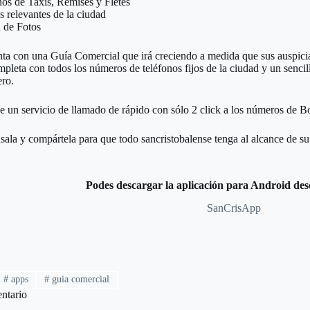
nos de Taxis, Remises y Fletes
 relevantes de la ciudad
a de Fotos
ta con una Guía Comercial que irá creciendo a medida que sus auspici
leta con todos los números de teléfonos fijos de la ciudad y un senci
ro.
un servicio de llamado de rápido con sólo 2 click a los números de B
sala y compártela para que todo sancristobalense tenga al alcance de s
Podes descargar la aplicación para Android des
SanCrisApp
#
apps
#
guia comercial
ntario