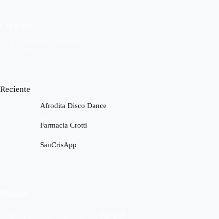
Categorías
Proyectos personales
Trabajos
Reciente
Afrodita Disco Dance
agosto 4, 2020
Farmacia Crotti
agosto 4, 2020
SanCrisApp
agosto 4, 2020
Etiquetas
apps
android
anotadores
anotador universal
boliche