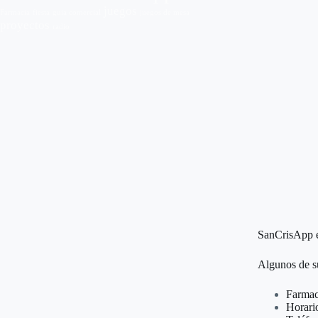
juegos
Farmacia
fiesta
guia comercial
juegos de mesa
proyectos
radio
SanCrisApp es
Algunos de su
Farmaci
Horari